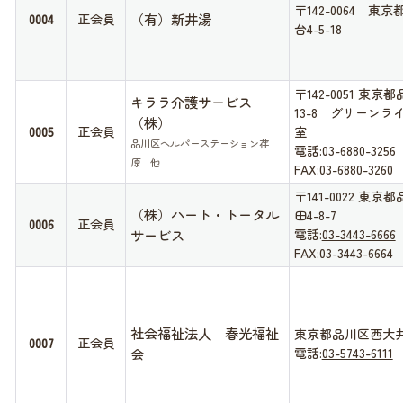
〒142-0064 東
（有）新井湯
0004
正会員
台4-5-18
〒142-0051 東京
キララ介護サービス
13-8 グリーンラ
（株）
0005
正会員
室
品川区ヘルパーステーション荏
電話:
03-6880-3256
原 他
FAX:03-6880-3260
〒141-0022 東
（株）ハート・トータル
田4-8-7
0006
正会員
サービス
電話:
03-3443-6666
FAX:03-3443-6664
社会福祉法人 春光福祉
東京都品川区西大井2
0007
正会員
会
電話:
03-5743-6111