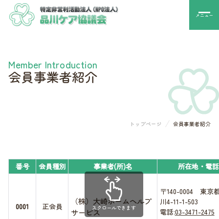
メニュー
Member Introduction
会員事業者紹介
トップページ
会員事業者紹介
番号
会員種別
事業者(所)名
所在地・電
〒140-0004 東
（株）大崎ホームヘルプ
川4-11-1-503
0001
正会員
スクロールできます
サービス
電話:
03-3471-2475